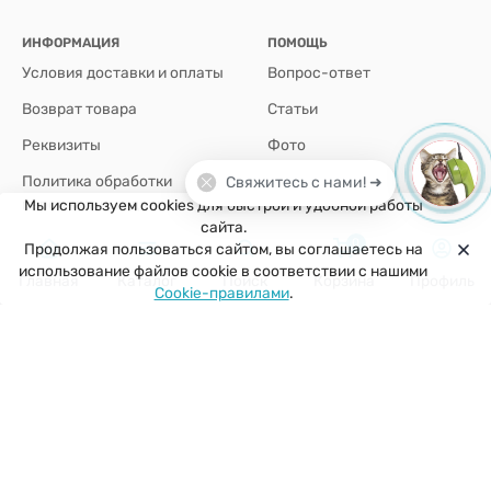
ИНФОРМАЦИЯ
ПОМОЩЬ
Условия доставки и оплаты
Вопрос-ответ
Возврат товара
Статьи
Реквизиты
Фото
Политика обработки
Свяжитесь с нами! ➜
персональных данных
Мы используем cookies для быстрой и удобной работы
сайта.
0
Продолжая пользоваться сайтом, вы соглашаетесь на
+7(926)907-64-35
использование файлов cookie в соответствии с нашими
Главная
Каталог
Поиск
Корзина
Профиль
Cookie-правилами
.
г. Москва
zakaz@kuklobaza.ru