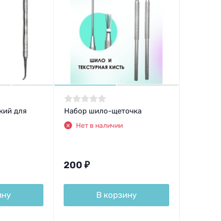
кий для
Набор шило-щеточка
Нет в наличии
200
₽
ину
В корзину