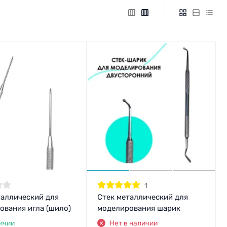
1
таллический для
Стек металлический для
ования игла (шило)
моделирования шарик
ичии
Нет в наличии