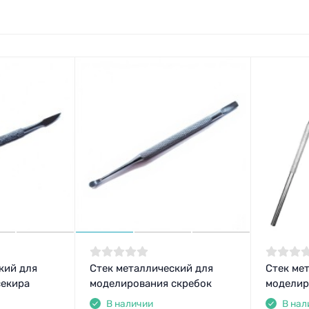
кий для
Стек металлический для
Стек ме
секира
моделирования скребок
моделир
В наличии
В нал