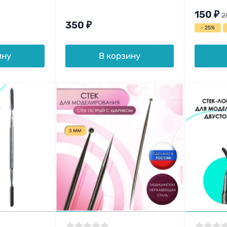
150
₽
2
350
₽
- 25%
ину
В корзину