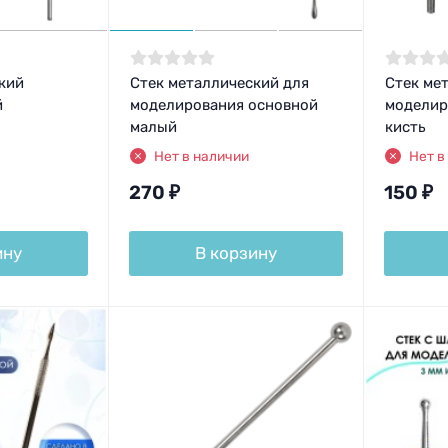
кий
Стек металлический для
Стек ме
й
моделирования основной
моделир
малый
кисть
Нет в наличии
Нет в
270
₽
150
₽
ину
В корзину