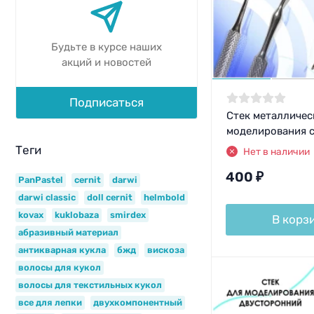
Будьте в курсе наших
акций и новостей
Подписаться
Стек металличес
моделирования 
Теги
Нет в наличии
400
₽
PanPastel
cernit
darwi
darwi classic
doll cernit
helmbold
kovax
kuklobaza
smirdex
В корз
абразивный материал
антикварная кукла
бжд
вискоза
волосы для кукол
волосы для текстильных кукол
все для лепки
двухкомпонентный