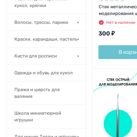
кукол, крючки
Стек металличес
моделирования 
Волосы, трессы, парики
Нет в наличии
300
₽
Краски, карандаши, пастель
В корз
Кисти для росписи
Одежда и обувь для кукол
Пряжа и шерсть для
валяния
Школа миниатюрной
игрушки
Для мишек Тедди и игрушек