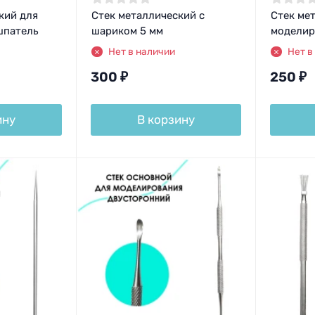
кий для
Стек металлический с
Стек ме
шпатель
шариком 5 мм
моделир
Нет в наличии
Нет в
300
₽
250
₽
ину
В корзину