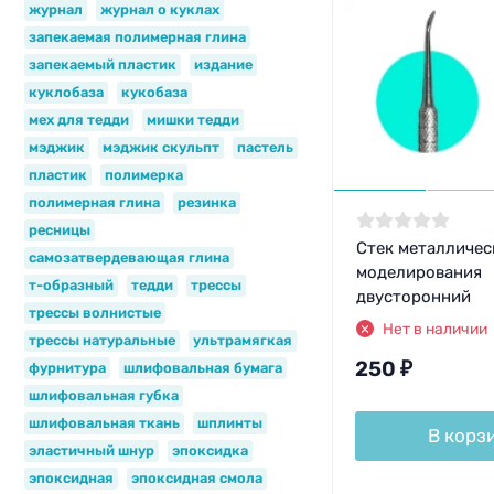
журнал
журнал о куклах
запекаемая полимерная глина
запекаемый пластик
издание
куклобаза
кукобаза
мех для тедди
мишки тедди
мэджик
мэджик скульпт
пастель
пластик
полимерка
полимерная глина
резинка
ресницы
Стек металличес
самозатвердевающая глина
моделирования
т-образный
тедди
трессы
двусторонний
трессы волнистые
Нет в наличии
трессы натуральные
ультрамягкая
250
₽
фурнитура
шлифовальная бумага
шлифовальная губка
шлифовальная ткань
шплинты
В корз
эластичный шнур
эпоксидка
эпоксидная
эпоксидная смола