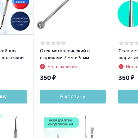
кий для
Стек металлический с
Стек ме
с ложечкой
шариками 7 мм и 9 мм
шарикам
Нет в наличии
Нет в
350
₽
350
₽
ину
В корзину