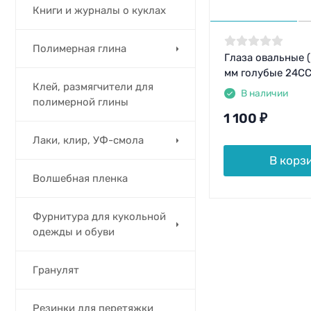
Книги и журналы о куклах
Полимерная глина
Глаза овальные (
мм голубые 24CC
Клей, размягчители для
В наличии
полимерной глины
1 100
₽
Лаки, клир, УФ-смола
В корз
Волшебная пленка
Фурнитура для кукольной
одежды и обуви
Гранулят
Резинки для перетяжки