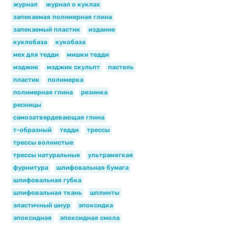
журнал
журнал о куклах
запекаемая полимерная глина
запекаемый пластик
издание
куклобаза
кукобаза
мех для тедди
мишки тедди
мэджик
мэджик скульпт
пастель
пластик
полимерка
полимерная глина
резинка
ресницы
самозатвердевающая глина
т-образный
тедди
трессы
трессы волнистые
трессы натуральные
ультрамягкая
фурнитура
шлифовальная бумага
шлифовальная губка
шлифовальная ткань
шплинты
эластичный шнур
эпоксидка
эпоксидная
эпоксидная смола