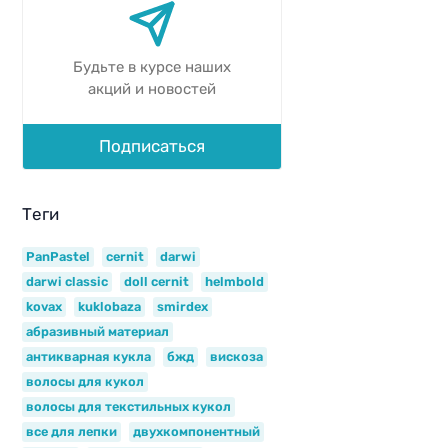
Будьте в курсе наших
акций и новостей
Подписаться
Теги
PanPastel
cernit
darwi
darwi classic
doll cernit
helmbold
kovax
kuklobaza
smirdex
абразивный материал
антикварная кукла
бжд
вискоза
волосы для кукол
волосы для текстильных кукол
все для лепки
двухкомпонентный