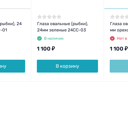
рыбки), 24
Глаза овальные (рыбки),
Глаза ов
-01
24мм зеленые 24CC-03
мм орех
В наличии
Нет в
1 100
₽
1 100
₽
ину
В корзину