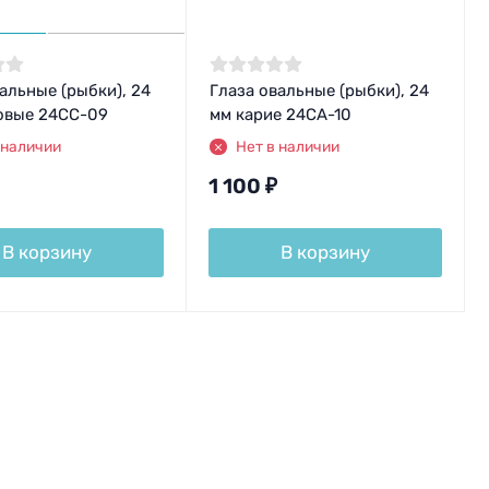
альные (рыбки), 24
Глаза овальные (рыбки), 24
овые 24CC-09
мм карие 24CA-10
 наличии
Нет в наличии
1 100
₽
В корзину
В корзину