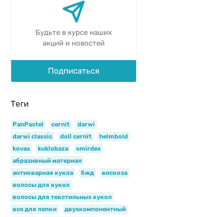
Будьте в курсе наших
акций и новостей
Подписаться
Теги
PanPastel
cernit
darwi
darwi classic
doll cernit
helmbold
kovax
kuklobaza
smirdex
абразивный материал
антикварная кукла
бжд
вискоза
волосы для кукол
волосы для текстильных кукол
все для лепки
двухкомпонентный