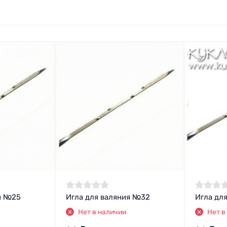
я №25
Игла для валяния №32
Игла дл
Нет в наличии
Нет в