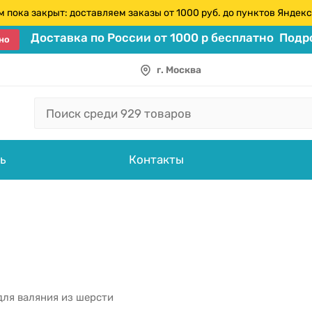
 пока закрыт: доставляем заказы от 1000 руб. до пунктов Янде
Доставка по России от 1000 р бесплатно
Подро
но
г. Москва
ь
Контакты
для валяния из шерсти