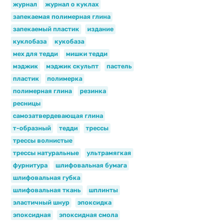
журнал
журнал о куклах
запекаемая полимерная глина
запекаемый пластик
издание
куклобаза
кукобаза
мех для тедди
мишки тедди
мэджик
мэджик скульпт
пастель
пластик
полимерка
полимерная глина
резинка
ресницы
самозатвердевающая глина
т-образный
тедди
трессы
трессы волнистые
трессы натуральные
ультрамягкая
фурнитура
шлифовальная бумага
шлифовальная губка
шлифовальная ткань
шплинты
эластичный шнур
эпоксидка
эпоксидная
эпоксидная смола