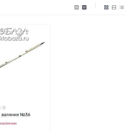
я валяния №36
 наличии