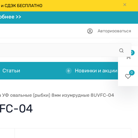
кс и СДЭК БЕСПЛАТНО
бнее >>
Авторизоваться
0
Статьи
Новинки и акции
0
а УФ овальные (рыбки) 8мм изумрудные 8UVFC-04
VFC-04