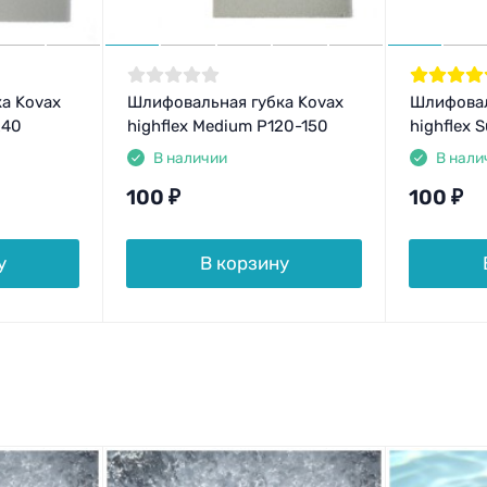
а Kovax
Шлифовальная губка Kovax
Шлифовал
240
highflex Medium P120-150
highflex 
В наличии
В нали
100
₽
100
₽
у
В корзину