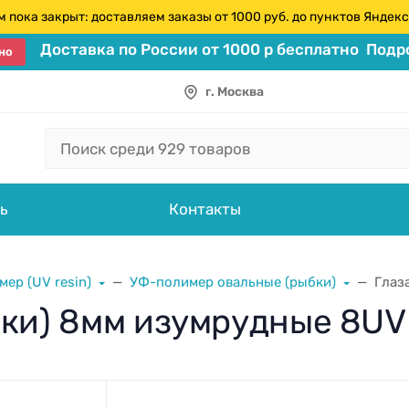
 пока закрыт: доставляем заказы от 1000 руб. до пунктов Янде
Доставка по России от 1000 р бесплатно
Подро
но
г. Москва
ь
Контакты
ер (UV resin)
УФ-полимер овальные (рыбки)
Глаз
бки) 8мм изумрудные 8U