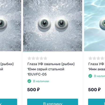
 (рыбки)
Глаза УФ овальные (рыбки)
Глаза УФ
ой
10мм серый стальной
14мм акв
10UVFC-05
В нали
В наличии
500
₽
500
₽
у
В корзину