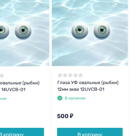
Глаза УФ овальные (рыбки)
 овальные (рыбки)
12мм аква 12UVCB-01
а 14UVCB-01
В наличии
чии
500
₽
В корзину
В корзину