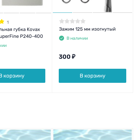
1
Зажим 125 мм изогнутый
ьная губка Kovax
SuperFine P240-400
В наличии
чии
300
₽
В корзину
В корзину