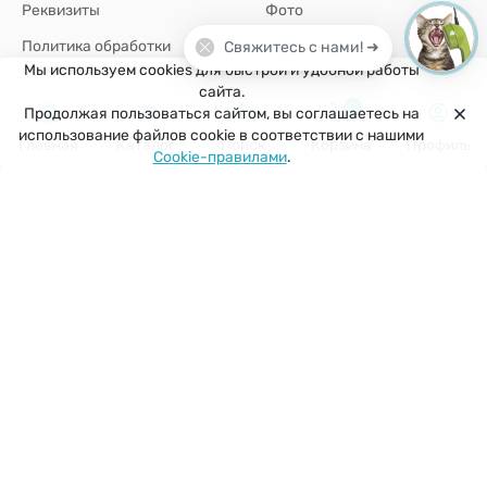
Реквизиты
Фото
Политика обработки
Свяжитесь с нами! ➜
персональных данных
Мы используем cookies для быстрой и удобной работы
сайта.
0
Продолжая пользоваться сайтом, вы соглашаетесь на
+7(926)907-64-35
использование файлов cookie в соответствии с нашими
Главная
Каталог
Поиск
Корзина
Профиль
Cookie-правилами
.
г. Москва
zakaz@kuklobaza.ru
© 2026 Куклобаза ®