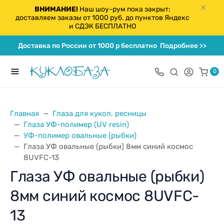
ВНИМАНИЕ!
Наш шоу-рум пока закрыт:
доставляем заказы от 1000 руб. до пунктов Яндекс
и СДЭК БЕСПЛАТНО
Доставка по России от 1000 р бесплатно
Подробнее >>
0
Главная
Глаза для кукол, ресницы
Глаза УФ-полимер (UV resin)
УФ-полимер овальные (рыбки)
Глаза УФ овальные (рыбки) 8мм синий космос
8UVFC-13
Глаза УФ овальные (рыбки)
8мм синий космос 8UVFC-
13