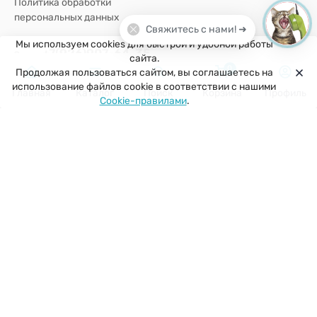
Политика обработки
персональных данных
Свяжитесь с нами! ➜
Мы используем cookies для быстрой и удобной работы
+7(926)907-64-35
сайта.
0
Продолжая пользоваться сайтом, вы соглашаетесь на
г. Москва
использование файлов cookie в соответствии с нашими
Главная
Каталог
Поиск
Корзина
Профиль
Cookie-правилами
.
zakaz@kuklobaza.ru
© 2026 Куклобаза ®