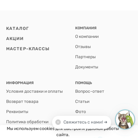
КАТАЛОГ
КОМПАНИЯ
О компании
АКЦИИ
Отзывы
МАСТЕР-КЛАССЫ
Партнеры
Документы
ИНФОРМАЦИЯ
ПОМОЩЬ
Условия доставки и оплаты
Вопрос-ответ
Возврат товара
Статьи
Реквизиты
Фото
Политика обработки
Свяжитесь с нами! ➜
персональных данных
Мы используем cookies для быстрой и удобной работы
сайта.