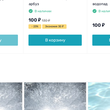
арбуз
водопад
В наличии
В нали
100
₽
130
₽
100
₽
- 23%
Экономия 30
₽
у
В корзину