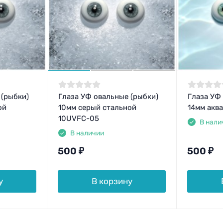
 (рыбки)
Глаза УФ овальные (рыбки)
Глаза УФ
ой
10мм серый стальной
14мм акв
10UVFC-05
В нали
В наличии
500
₽
500
₽
у
В корзину