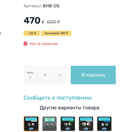
Артикул
8HB-05
470
600
₽
₽
а
- 22 %
Экономия
130
₽
Нет в наличии
мин.
В корзину
1
Сообщить о поступлении
Другие варианты товара