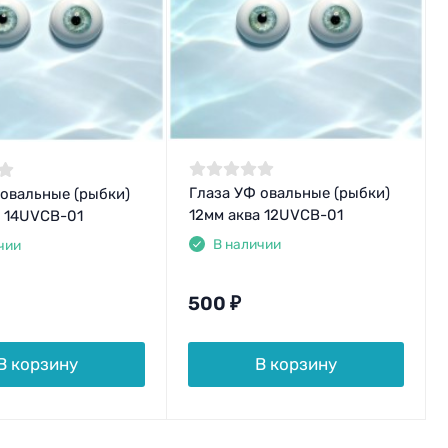
Глаза УФ овальные (рыбки)
 овальные (рыбки)
12мм аква 12UVCB-01
а 14UVCB-01
В наличии
чии
500
₽
В корзину
В корзину