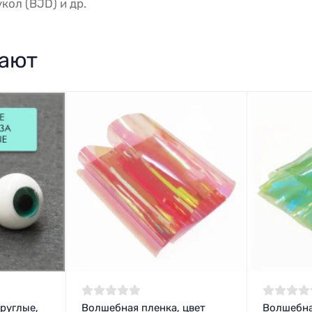
кол (BJD) и др.
пают
руглые,
Волшебная пленка, цвет
Волшебна