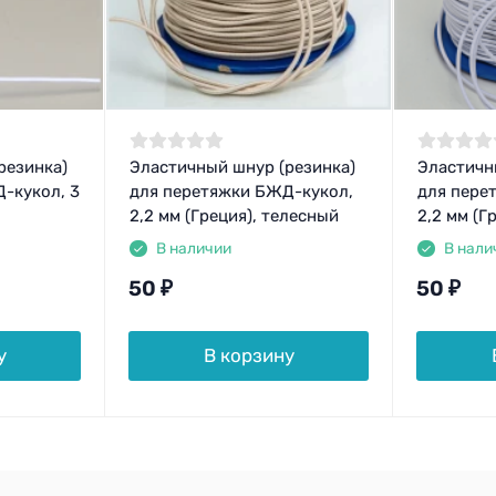
резинка)
Эластичный шнур (резинка)
Эластичн
-кукол, 3
для перетяжки БЖД-кукол,
для пере
2,2 мм (Греция), телесный
2,2 мм (Г
В наличии
В нали
50
₽
50
₽
у
В корзину