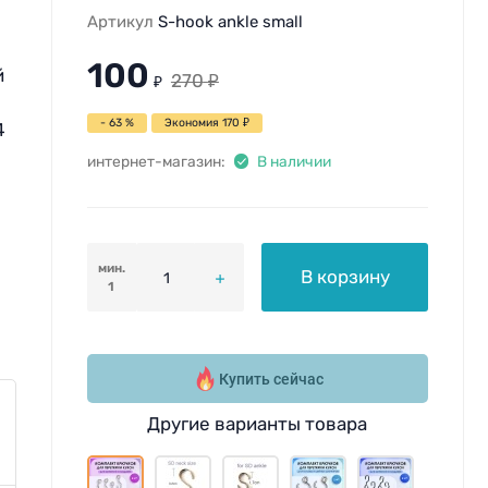
Артикул
S-hook ankle small
100
й
270
₽
₽
- 63 %
Экономия
170
₽
4
интернет-магазин:
В наличии
мин.
В корзину
1
Купить сейчас
Другие варианты товара