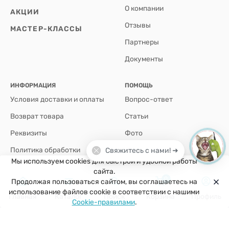
О компании
АКЦИИ
Отзывы
МАСТЕР-КЛАССЫ
Партнеры
Документы
ИНФОРМАЦИЯ
ПОМОЩЬ
Условия доставки и оплаты
Вопрос-ответ
Возврат товара
Статьи
Реквизиты
Фото
Политика обработки
Свяжитесь с нами! ➜
персональных данных
Мы используем cookies для быстрой и удобной работы
сайта.
0
Продолжая пользоваться сайтом, вы соглашаетесь на
+7(926)907-64-35
использование файлов cookie в соответствии с нашими
Главная
Каталог
Поиск
Корзина
Профиль
Cookie-правилами
.
г. Москва
zakaz@kuklobaza.ru