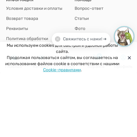
Условия доставки и оплаты
Вопрос-ответ
Возврат товара
Статьи
Реквизиты
Фото
Политика обработки
Свяжитесь с нами! ➜
персональных данных
Мы используем cookies для быстрой и удобной работы
сайта.
0
Продолжая пользоваться сайтом, вы соглашаетесь на
+7(926)907-64-35
использование файлов cookie в соответствии с нашими
Главная
Каталог
Поиск
Корзина
Профиль
Cookie-правилами
.
г. Москва
zakaz@kuklobaza.ru
© 2026 Куклобаза ®