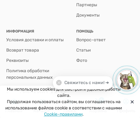
Партнеры
Документы
ИНФОРМАЦИЯ
ПОМОЩЬ
Условия доставки и оплаты
Вопрос-ответ
Возврат товара
Статьи
Реквизиты
Фото
Политика обработки
персональных данных
Свяжитесь с нами! ➜
Мы используем cookies для быстрой и удобной работы
+7(926)907-64-35
сайта.
0
Продолжая пользоваться сайтом, вы соглашаетесь на
г. Москва
использование файлов cookie в соответствии с нашими
Главная
Каталог
Поиск
Корзина
Профиль
Cookie-правилами
.
zakaz@kuklobaza.ru