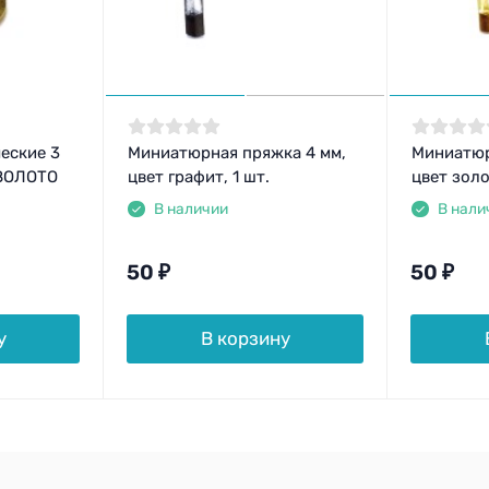
еские 3
Миниатюрная пряжка 4 мм,
Миниатюр
 ЗОЛОТО
цвет графит, 1 шт.
цвет золо
В наличии
В нали
50
₽
50
₽
у
В корзину