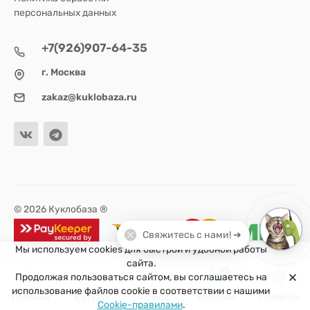
персональных данных
+7(926)907-64-35
г. Москва
zakaz@kuklobaza.ru
© 2026 Куклобаза ®
Свяжитесь с нами! ➜
Мы используем cookies для быстрой и удобной работы
сайта.
0
Продолжая пользоваться сайтом, вы соглашаетесь на
использование файлов cookie в соответствии с нашими
Главная
Каталог
Поиск
Корзина
Профиль
Cookie-правилами
.