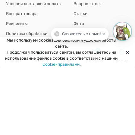
Условия доставки и оплаты
Вопрос-ответ
Возврат товара
Статьи
Реквизиты
Фото
Политика обработки
Свяжитесь с нами! ➜
персональных данных
Мы используем cookies для быстрой и удобной работы
сайта.
0
Продолжая пользоваться сайтом, вы соглашаетесь на
+7(926)907-64-35
использование файлов cookie в соответствии с нашими
Главная
Каталог
Поиск
Корзина
Профиль
Cookie-правилами
.
г. Москва
zakaz@kuklobaza.ru
© 2026 Куклобаза ®