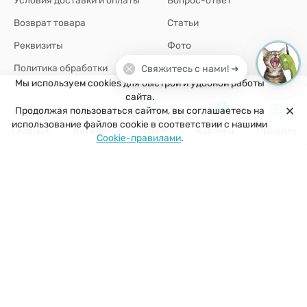
Возврат товара
Статьи
Реквизиты
Фото
Политика обработки
Свяжитесь с нами! ➜
персональных данных
Мы используем cookies для быстрой и удобной работы
сайта.
0
Продолжая пользоваться сайтом, вы соглашаетесь на
+7(926)907-64-35
использование файлов cookie в соответствии с нашими
Главная
Каталог
Поиск
Корзина
Профиль
Cookie-правилами
.
г. Москва
zakaz@kuklobaza.ru
© 2026 Куклобаза ®