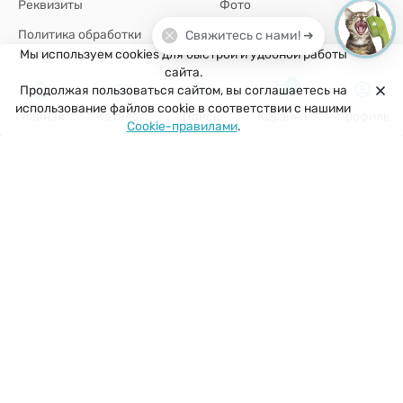
Реквизиты
Фото
Политика обработки
Свяжитесь с нами! ➜
персональных данных
Мы используем cookies для быстрой и удобной работы
сайта.
0
Продолжая пользоваться сайтом, вы соглашаетесь на
+7(926)907-64-35
использование файлов cookie в соответствии с нашими
Главная
Каталог
Поиск
Корзина
Профиль
Cookie-правилами
.
г. Москва
zakaz@kuklobaza.ru
© 2026 Куклобаза ®