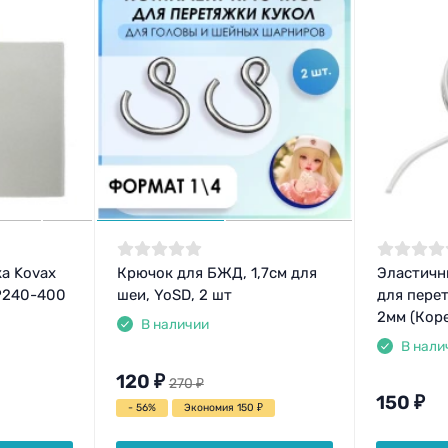
а Kovax
Крючок для БЖД, 1,7см для
Эластичн
 P240-400
шеи, YoSD, 2 шт
для пере
2мм (Коре
В наличии
В нали
120
₽
270
₽
150
₽
- 56%
Экономия 150
₽