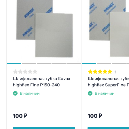
1
Шлифовальная губка Kovax
Шлифовальная губк
highflex Fine P150-240
highflex SuperFine
В наличии
В наличии
100
₽
100
₽