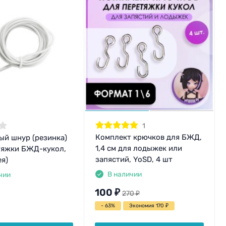
1
Комплект крючков для БЖД,
ый шнур (резинка)
1,4 см для лодыжек или
тяжки БЖД-кукол,
запястий, YoSD, 4 шт
я)
В наличии
чии
100
₽
270
₽
- 63%
Экономия 170
₽