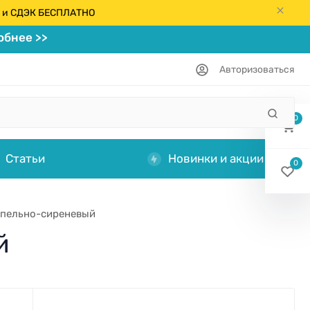
кс и СДЭК БЕСПЛАТНО
бнее >>
Авторизоваться
0
Статьи
Новинки и акции
0
пепельно-сиреневый
й