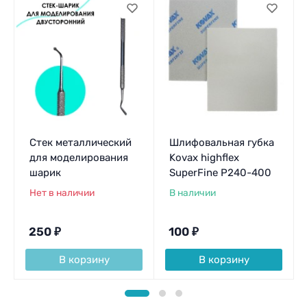
Стек металлический
Шлифовальная губка
для моделирования
Kovax highflex
шарик
SuperFine P240-400
Нет в наличии
В наличии
250
₽
100
₽
В корзину
В корзину