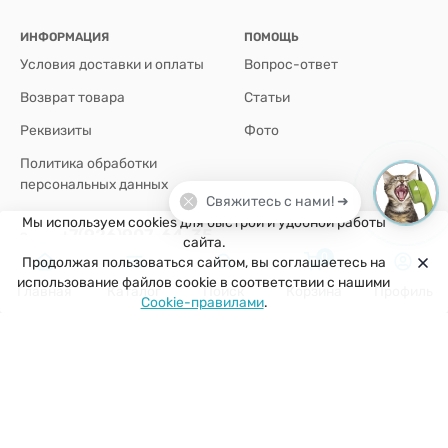
ИНФОРМАЦИЯ
ПОМОЩЬ
Условия доставки и оплаты
Вопрос-ответ
Возврат товара
Статьи
Реквизиты
Фото
Политика обработки
персональных данных
Свяжитесь с нами! ➜
Мы используем cookies для быстрой и удобной работы
+7(926)907-64-35
сайта.
0
Продолжая пользоваться сайтом, вы соглашаетесь на
г. Москва
использование файлов cookie в соответствии с нашими
Главная
Каталог
Поиск
Корзина
Профиль
Cookie-правилами
.
zakaz@kuklobaza.ru