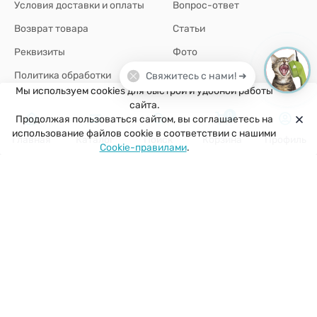
Условия доставки и оплаты
Вопрос-ответ
Возврат товара
Статьи
Реквизиты
Фото
Политика обработки
Свяжитесь с нами! ➜
персональных данных
Мы используем cookies для быстрой и удобной работы
сайта.
0
Продолжая пользоваться сайтом, вы соглашаетесь на
+7(926)907-64-35
использование файлов cookie в соответствии с нашими
Главная
Каталог
Поиск
Корзина
Профиль
Cookie-правилами
.
г. Москва
zakaz@kuklobaza.ru
© 2026 Куклобаза ®