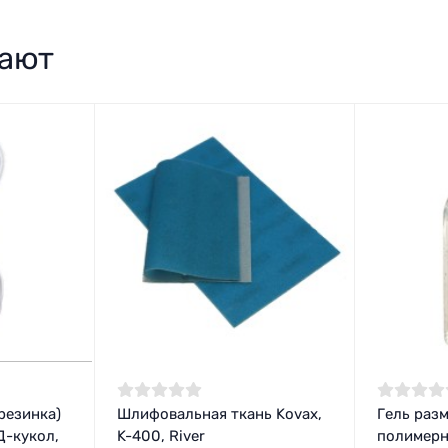
пают
резинка)
Шлифовальная ткань Kovax,
Гель разм
-кукол,
K-400, River
полимерно