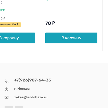
т)
чии
50
₽
70
₽
Экономия 150
₽
В корзину
В корзину
+7(926)907-64-35
г. Москва
zakaz@kuklobaza.ru