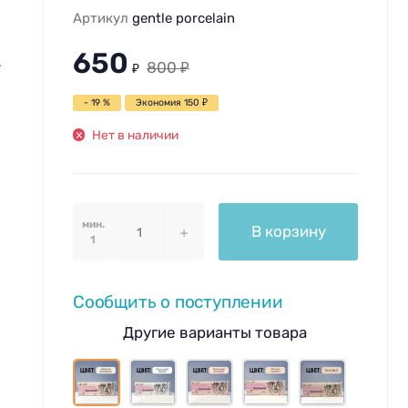
Артикул
gentle porcelain
650
.
800
₽
₽
- 19 %
Экономия
150
₽
Нет в наличии
мин.
В корзину
1
Сообщить о поступлении
Другие варианты товара