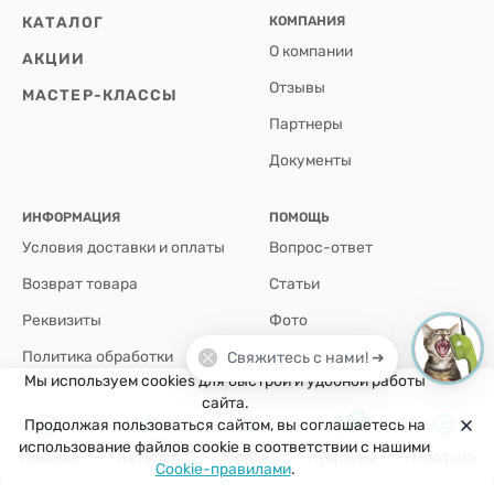
КАТАЛОГ
КОМПАНИЯ
О компании
АКЦИИ
Отзывы
МАСТЕР-КЛАССЫ
Партнеры
Документы
ИНФОРМАЦИЯ
ПОМОЩЬ
Условия доставки и оплаты
Вопрос-ответ
Возврат товара
Статьи
Реквизиты
Фото
Политика обработки
Свяжитесь с нами! ➜
персональных данных
Мы используем cookies для быстрой и удобной работы
сайта.
0
Продолжая пользоваться сайтом, вы соглашаетесь на
+7(926)907-64-35
использование файлов cookie в соответствии с нашими
Главная
Каталог
Поиск
Корзина
Профиль
Cookie-правилами
.
г. Москва