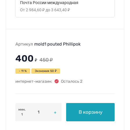
Почта России международная
От
2 984,60
₽
до
3 643,40
₽
Артикул
mold1 pouted Phillipok
400
450
₽
₽
- 11 %
Экономия
50
₽
интернет-магазин:
Осталось 2
мин.
В корзину
1