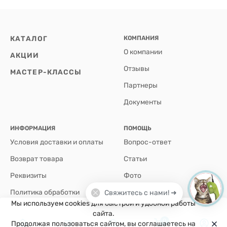
КАТАЛОГ
КОМПАНИЯ
О компании
АКЦИИ
Отзывы
МАСТЕР-КЛАССЫ
Партнеры
Документы
ИНФОРМАЦИЯ
ПОМОЩЬ
Условия доставки и оплаты
Вопрос-ответ
Возврат товара
Статьи
Реквизиты
Фото
Политика обработки
Свяжитесь с нами! ➜
персональных данных
Мы используем cookies для быстрой и удобной работы
сайта.
0
Продолжая пользоваться сайтом, вы соглашаетесь на