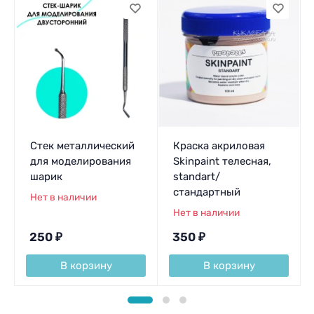
Стек металлический
Краска акриловая
для моделирования
Skinpaint телесная,
шарик
standart/
стандартный
Нет в наличии
Нет в наличии
250
₽
350
₽
В корзину
В корзину