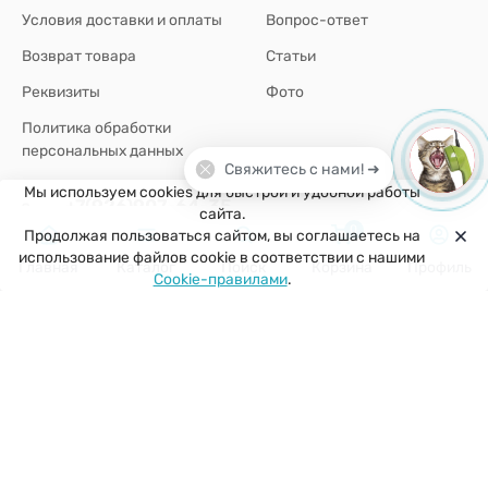
Условия доставки и оплаты
Вопрос-ответ
Возврат товара
Статьи
Реквизиты
Фото
Политика обработки
персональных данных
Свяжитесь с нами! ➜
Мы используем cookies для быстрой и удобной работы
+7(926)907-64-35
сайта.
0
Продолжая пользоваться сайтом, вы соглашаетесь на
г. Москва
использование файлов cookie в соответствии с нашими
Главная
Каталог
Поиск
Корзина
Профиль
Cookie-правилами
.
zakaz@kuklobaza.ru
© 2026 Куклобаза ®