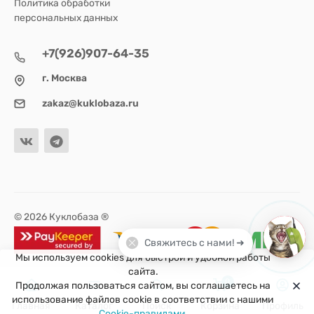
Политика обработки
персональных данных
+7(926)907-64-35
г. Москва
zakaz@kuklobaza.ru
© 2026 Куклобаза ®
Свяжитесь с нами! ➜
Мы используем cookies для быстрой и удобной работы
сайта.
0
Продолжая пользоваться сайтом, вы соглашаетесь на
использование файлов cookie в соответствии с нашими
Главная
Каталог
Поиск
Корзина
Профиль
Cookie-правилами
.