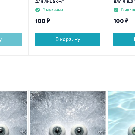
для лица 6-7"
для лица 
В наличии
В нали
100
₽
100
₽
у
В корзину