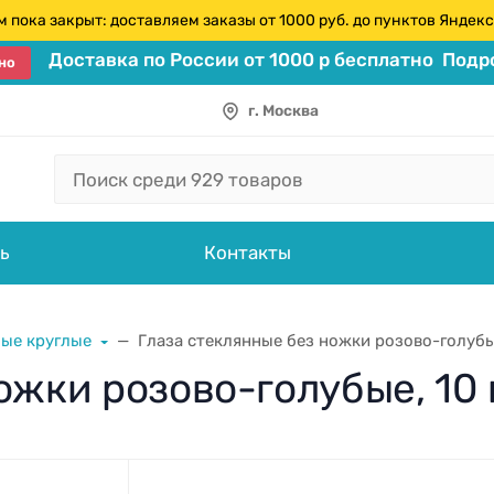
 пока закрыт: доставляем заказы от 1000 руб. до пунктов Янде
Доставка по России от 1000 р бесплатно
Подро
но
г. Москва
ь
Контакты
ные круглые
Глаза стеклянные без ножки розово-голубы
ожки розово-голубые, 10