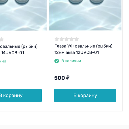
Глаза УФ овальные (рыбки)
 овальные (рыбки)
12мм аква 12UVCB-01
а 14UVCB-01
В наличии
чии
500
₽
В корзину
В корзину