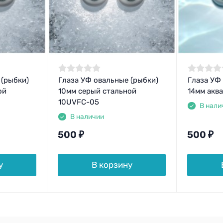
 (рыбки)
Глаза УФ овальные (рыбки)
Глаза УФ
ой
10мм серый стальной
14мм акв
10UVFC-05
В нали
В наличии
500
₽
500
₽
у
В корзину