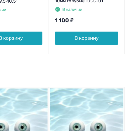
10мм голубые 10CC-01
9,5-10,5"
В наличии
чии
1 100
₽
В корзину
В корзину