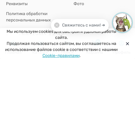
Реквизиты
Фото
Политика обработки
персональных данных
Свяжитесь с нами! ➜
Мы используем cookies для быстрой и удобной работы
+7(926)907-64-35
сайта.
0
Продолжая пользоваться сайтом, вы соглашаетесь на
г. Москва
использование файлов cookie в соответствии с нашими
Главная
Каталог
Поиск
Корзина
Профиль
Cookie-правилами
.
zakaz@kuklobaza.ru
© 2026 Куклобаза ®