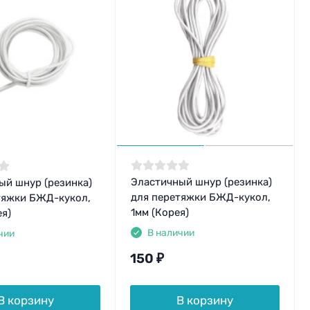
Эластичный шнур (резинка)
ый шнур (резинка)
для перетяжки БЖД-кукол,
тяжки БЖД-кукол,
1мм (Корея)
я)
В наличии
чии
150
₽
В корзину
В корзину