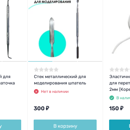
й для
Стек металлический для
Эластичн
паточка
моделирования шпатель
для пере
2мм (Коре
Нет в наличии
В нали
300
₽
150
₽
у
В корзину