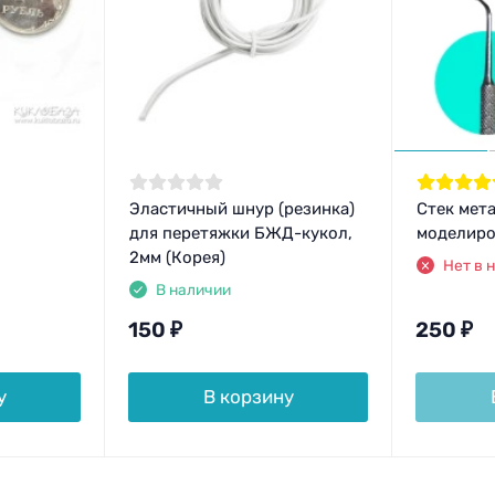
Эластичный шнур (резинка)
Стек мет
для перетяжки БЖД-кукол,
моделиро
2мм (Корея)
Нет в 
В наличии
150
₽
250
₽
у
В корзину