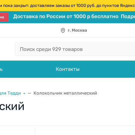
 пока закрыт: доставляем заказы от 1000 руб. до пунктов Янде
Доставка по России от 1000 р бесплатно
Подро
но
г. Москва
ь
Контакты
для Тедди
Колокольчик металлический
еский