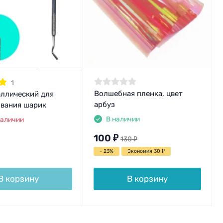
1
Волшебная пленка, цвет
аллический для
арбуз
вания шарик
В наличии
наличии
100
₽
130
₽
- 23%
Экономия 30
₽
В корзину
В корзину