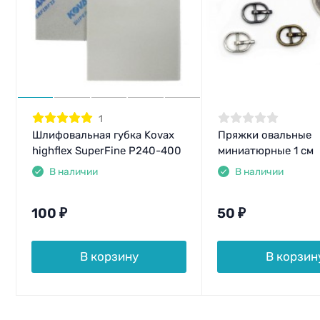
1
Шлифовальная губка Kovax
Пряжки овальные
highflex SuperFine P240-400
миниатюрные 1 см
В наличии
В наличии
100
₽
50
₽
В корзину
В корзин